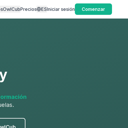
os
OwlCub
Precios
ES
Iniciar sesión
Comenzar
y
formación
elas.
OwlCub