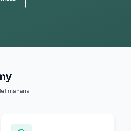
emy
del mañana