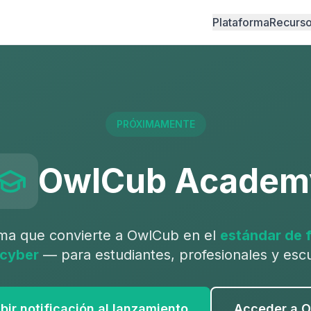
Plataforma
Recurs
PRÓXIMAMENTE
OwlCub Academ
ma que convierte a OwlCub en el
estándar de 
cyber
— para estudiantes, profesionales y escu
bir notificación al lanzamiento
Acceder a 