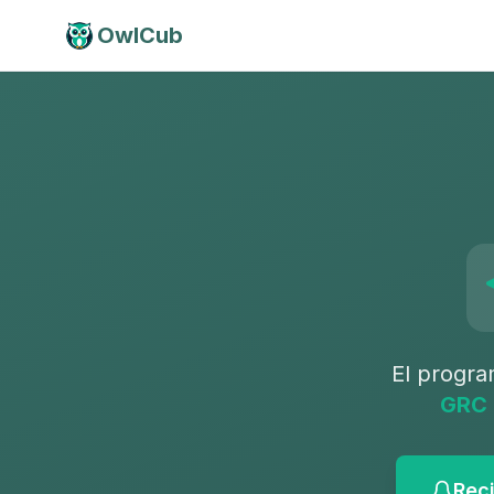
OwlCub
El progra
GRC 
Reci