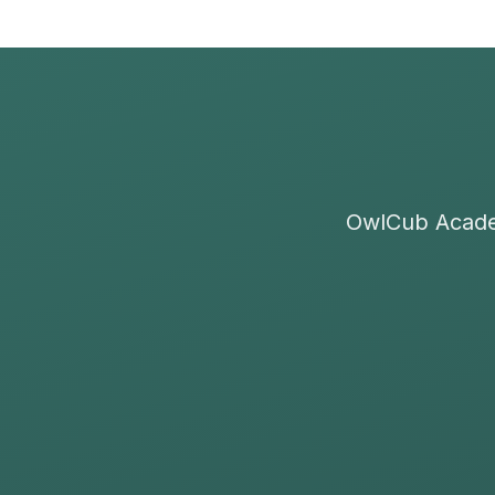
OwlCub Academ