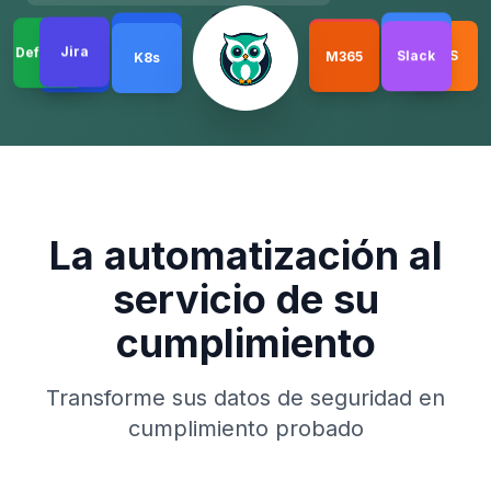
Jira
Docker
AWS
Wazuh
M365
Azure
GitHub
Okta
GitLab
K8s
Defender
Slack
La automatización al
servicio de su
cumplimiento
Transforme sus datos de seguridad en
cumplimiento probado